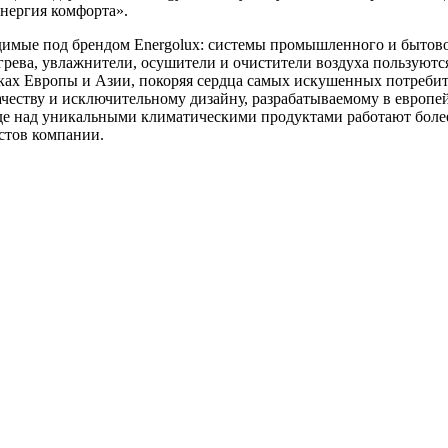
нергия комфорта».
димые под брендом Energolux: системы промышленного и бытов
рева, увлажнители, осушители и очистители воздуха пользуютс
ах Европы и Азии, покоряя сердца самых искушенных потребит
ачеству и исключительному дизайну, разрабатываемому в европе
де над уникальными климатическими продуктами работают боле
стов компании.