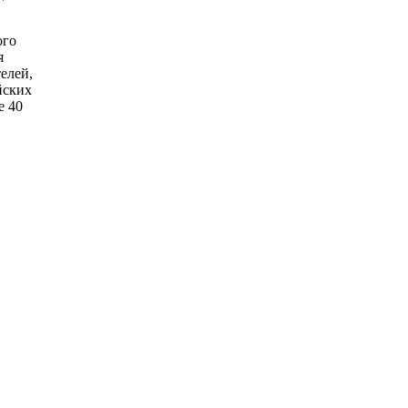
ого
я
елей,
йских
е 40