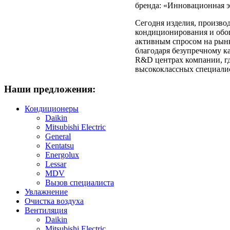
бренда: «Инновационная э
Сегодня изделия, произво
кондиционирования и обог
активным спросом на рынк
благодаря безупречному к
R&D центрах компании, г
высококлассных специали
Наши
предложения:
Кондиционеры
Daikin
Mitsubishi Electric
General
Kentatsu
Energolux
Lessar
MDV
Вызов специалиста
Увлажнение
Очистка воздуха
Вентиляция
Daikin
Mitsubishi Electric