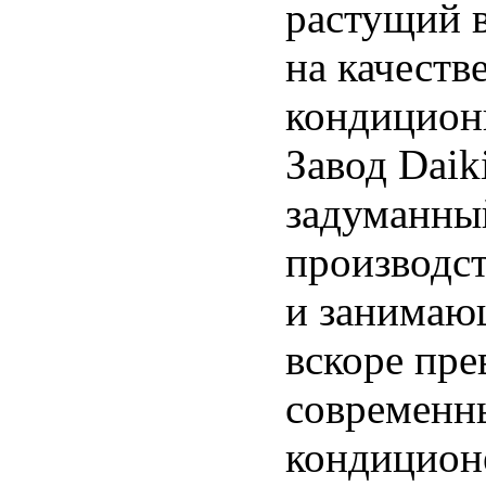
растущий в
на качест
кондицион
Завод Daik
задуманный
производст
и занимающ
вскоре пре
современны
кондицион