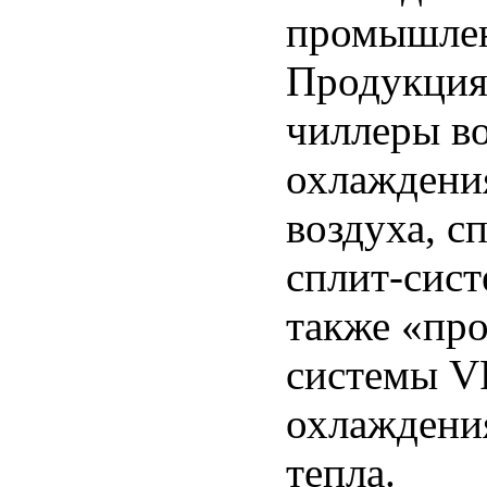
промышлен
Продукция
чиллеры в
охлаждени
воздуха, с
сплит-сист
также «про
системы V
охлаждения
тепла.