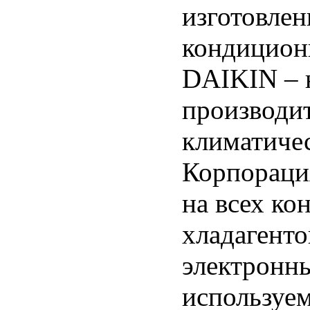
изготовлен
кондицион
DAIKIN – 
производи
климатичес
Корпораци
на всех ко
хладагенто
электронн
используе