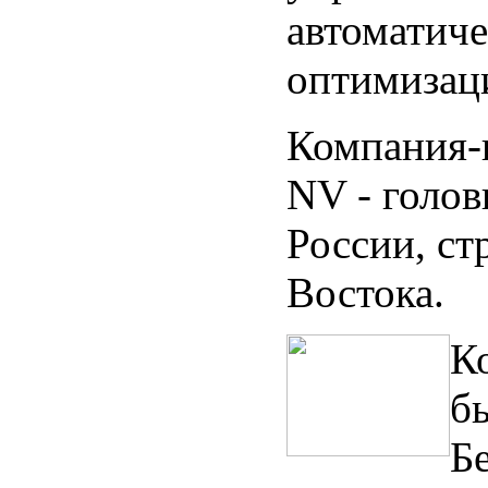
автоматич
оптимизаци
Компания-п
NV - голов
России, с
Востока.
К
бы
Бе