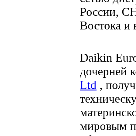
России, СН
Востока и 
Daikin Eu
дочерней 
Ltd
, полу
техническ
материнско
мировым п