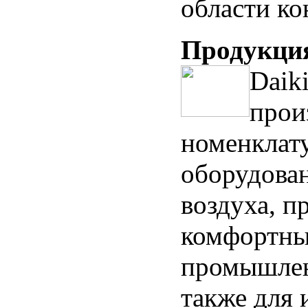
области к
Продукци
Daik
прои
номенклат
оборудова
воздуха, п
комфортны
промышлен
также для 