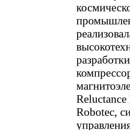
космическо
промышлен
реализовал
высокотех
разработки
компрессо
магнитоэле
Reluctance
Robotec, с
управления