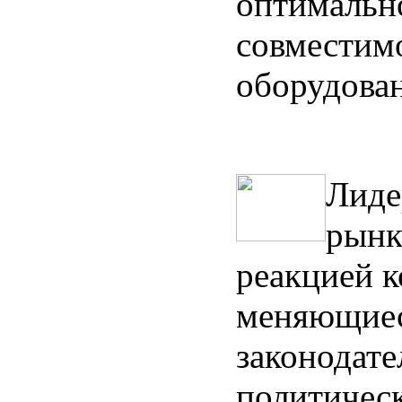
оптимальн
совместим
оборудова
Лиде
рынк
реакцией 
меняющиес
законодате
политическ