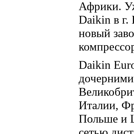
Африки. Уж
Daikin в г.
новый заво
компрессор
Daikin Eur
дочерними
Великобри
Италии, Фр
Польше и Ц
сетью дист